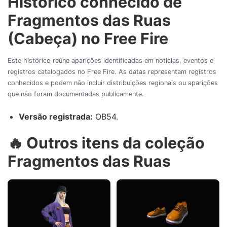
Histórico conhecido de
Fragmentos das Ruas
(Cabeça) no Free Fire
Este histórico reúne aparições identificadas em notícias, eventos e
registros catalogados no Free Fire. As datas representam registros
conhecidos e podem não incluir distribuições regionais ou aparições
que não foram documentadas publicamente.
Versão registrada:
OB54.
🔥 Outros itens da coleção
Fragmentos das Ruas