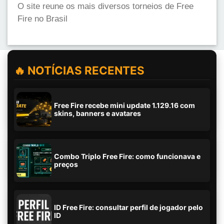
O site reune os mais diversos torneios de Free
Fire no Brasil
🔥 NOTÍCIAS RECENTES
Free Fire recebe mini update 1.129.16 com
skins, banners e avatares
Combo Triplo Free Fire: como funcionava e
preços
ID Free Fire: consultar perfil de jogador pelo
ID