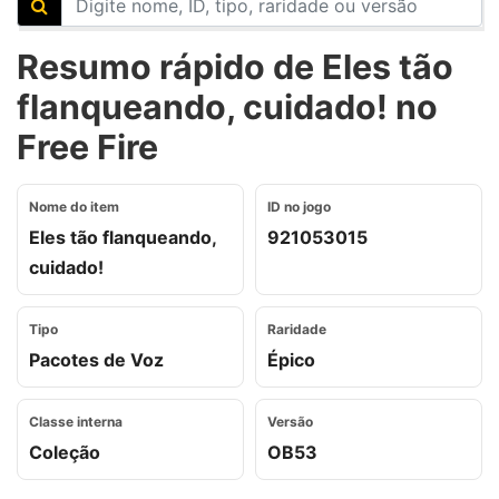
Resumo rápido de Eles tão
flanqueando, cuidado! no
Free Fire
Nome do item
ID no jogo
Eles tão flanqueando,
921053015
cuidado!
Tipo
Raridade
Pacotes de Voz
Épico
Classe interna
Versão
Coleção
OB53