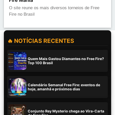
Fire Mania
O site reune os mais diversos torneios de Free
Fire no Brasil
🔥 NOTÍCIAS RECENTES
Quem Mais Gastou Diamantes no Free Fire?
Top 100 Brasil
Calendário Semanal Free Fire: eventos de
hoje, amanhã e próximos dias
Conjunto Rey Mysterio chega ao Vira-Carta