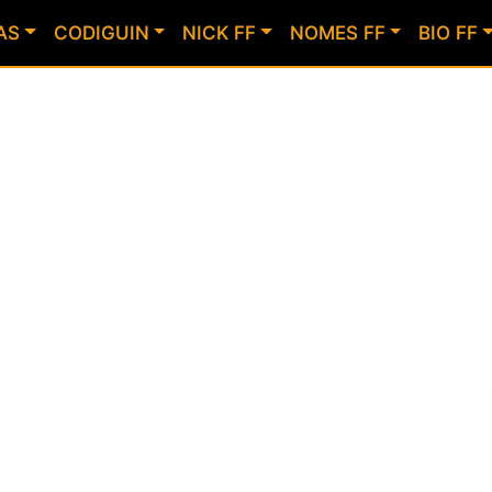
AS
CODIGUIN
NICK FF
NOMES FF
BIO FF