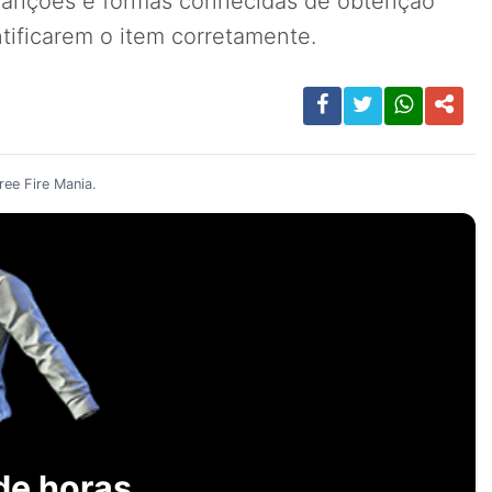
parições e formas conhecidas de obtenção
tificarem o item corretamente.
ee Fire Mania.
de horas