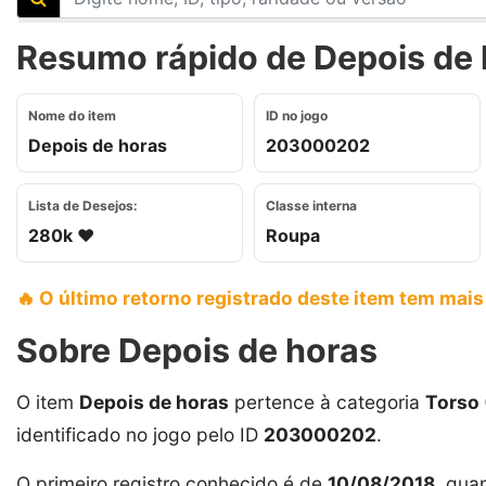
Resumo rápido de Depois de h
Nome do item
ID no jogo
Depois de horas
203000202
Lista de Desejos:
Classe interna
280k ❤️
Roupa
🔥 O último retorno registrado deste item tem mais
Sobre Depois de horas
O item
Depois de horas
pertence à categoria
Torso 
identificado no jogo pelo ID
203000202
.
O primeiro registro conhecido é de
10/08/2018
, qu