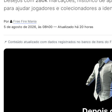
Desejos com
280k
marcações, histórico de a
para ajudar jogadores e colecionadores a iden
Por
Free Fire Mania
5 de agosto de 2026, às 08h00 — Atualizado há 20 horas
📌 Conteúdo atualizado com dados registrados no banco de itens do Fr
Depois 