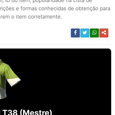
, ID do item, popularidade na Lista de
rições e formas conhecidas de obtenção para
carem o item corretamente.
 T38 (Mestre)