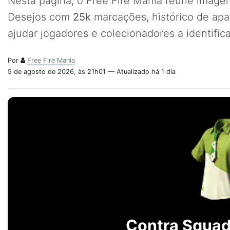
Nesta página, o Free Fire Mania reúne imagem
Desejos com
25k
marcações, histórico de apa
ajudar jogadores e colecionadores a identifi
Por
Free Fire Mania
5 de agosto de 2026, às 21h01 — Atualizado há 1 dia
Contra Squad