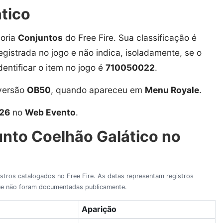
tico
oria
Conjuntos
do Free Fire. Sua classificação é
registrada no jogo e não indica, isoladamente, se o
dentificar o item no jogo é
710050022
.
 versão
OB50
, quando apareceu em
Menu Royale
.
26
no
Web Evento
.
unto Coelhão Galático no
gistros catalogados no Free Fire. As datas representam registros
 que não foram documentadas publicamente.
Aparição