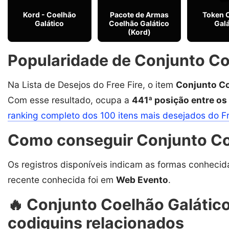
Kord - Coelhão
Pacote de Armas
Token 
Galático
Coelhão Galático
Galá
(Kord)
Popularidade de Conjunto Coe
Na Lista de Desejos do Free Fire, o item
Conjunto Co
Com esse resultado, ocupa a
441ª posição entre os
ranking completo dos 100 itens mais desejados do F
Como conseguir Conjunto Coe
Os registros disponíveis indicam as formas conhecid
recente conhecida foi em
Web Evento
.
🔥 Conjunto Coelhão Galático 
codiguins relacionados