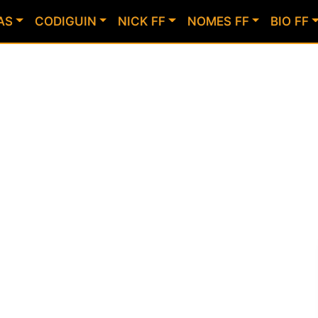
AS
CODIGUIN
NICK FF
NOMES FF
BIO FF