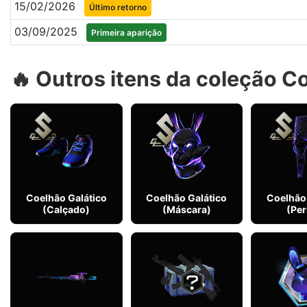
15/02/2026
Último retorno
03/09/2025
Primeira aparição
🔥 Outros itens da coleção C
Coelhão Galático
Coelhão Galático
Coelhão 
(Calçado)
(Máscara)
(Per