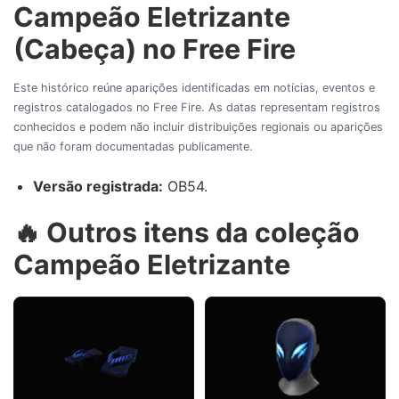
Campeão Eletrizante
(Cabeça) no Free Fire
Este histórico reúne aparições identificadas em notícias, eventos e
registros catalogados no Free Fire. As datas representam registros
conhecidos e podem não incluir distribuições regionais ou aparições
que não foram documentadas publicamente.
Versão registrada:
OB54.
🔥 Outros itens da coleção
Campeão Eletrizante