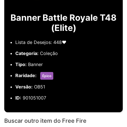
Banner Battle Royale T48
(Elite)
Lista de Desejos: 448❤️
Categoria:
Coleção
Tipo:
Banner
Raridade:
Épico
Versão:
OB51
ID:
901051007
Buscar outro item do Free Fire