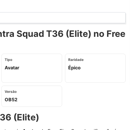
ra Squad T36 (Elite) no Free
Tipo
Raridade
Avatar
Épico
Versão
OB52
6 (Elite)