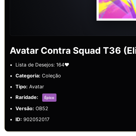
Avatar Contra Squad T36 (El
Lista de Desejos: 164❤️
Categoria:
Coleção
Tipo:
Avatar
Raridade:
Épico
Versão:
OB52
ID:
902052017