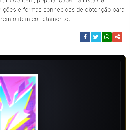
, ID do item, popularidade na Lista de
rições e formas conhecidas de obtenção para
carem o item corretamente.