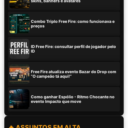
skins, banners e avatares
Combo Triplo Free Fire: como funcionava e
preços
ID Free Fire: consultar perfil de jogador pelo
ID
Free Fire atualiza evento Bazar do Drop com
“O campeão tá aqui!”
Como ganhar Espólio - Ritmo Chocante no
evento Impacto que move
🔥 ASSUNTOS EM ALTA