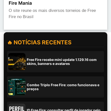
Fire Mania
O site reune os mais diversos torneios de Free
Fire no Brasil
🔥 NOTÍCIAS RECENTES
Free Fire recebe mini update 1.129.16 com
skins, banners e avatares
Combo Triplo Free Fire: como funcionava e
preços
ID Free Fire: consultar perfil de jogador pelo