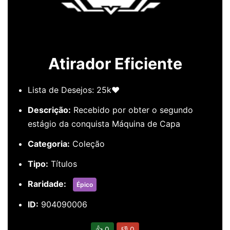
Atirador Eficiente
Lista de Desejos: 25k❤️
Descrição:
Recebido por obter o segundo
estágio da conquista Máquina de Capa
Categoria:
Coleção
Tipo:
Títulos
Raridade:
Épico
ID:
904090006
👍
0
👎
0