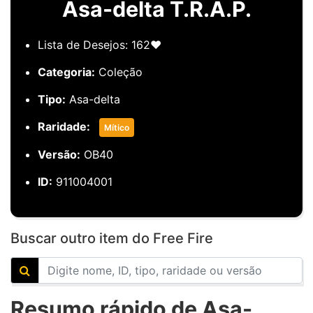
Asa-delta T.R.A.P.
Lista de Desejos: 162❤️
Categoria:
Coleção
Tipo:
Asa-delta
Raridade:
Mítico
Versão:
OB40
ID:
911004001
Buscar outro item do Free Fire
Resumo rápido de Asa-