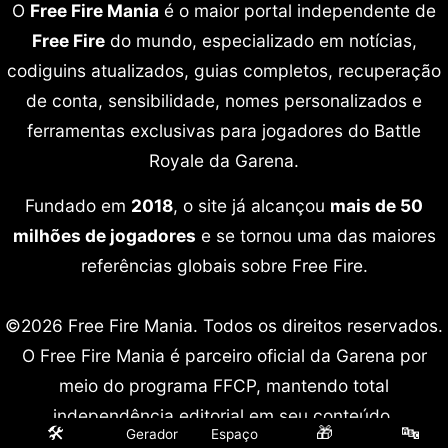
O
Free Fire Mania
é o maior portal independente de
Free Fire
do mundo, especializado em notícias,
codiguins atualizados, guias completos, recuperação
de conta, sensibilidade, nomes personalizados e
ferramentas exclusivas para jogadores do Battle
Royale da Garena.
Fundado em
2018
, o site já alcançou
mais de 50
milhões de jogadores
e se tornou uma das maiores
referências globais sobre Free Fire.
©2026 Free Fire Mania. Todos os direitos reservados.
O Free Fire Mania é parceiro oficial da Garena por
meio do programa FFCP, mantendo total
independência editorial em seu conteúdo.
🛠️
🎁
🔤
Gerador
Espaço
Free Fire é marca registrada da Garena International.