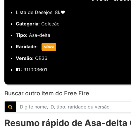
Lista de Desejos: 8k❤️
Categoria:
Coleção
Tipo:
Asa-delta
Raridade:
Mítico
Versão:
OB36
ID:
911003601
Buscar outro item do Free Fire
Resumo rápido de Asa-delta C