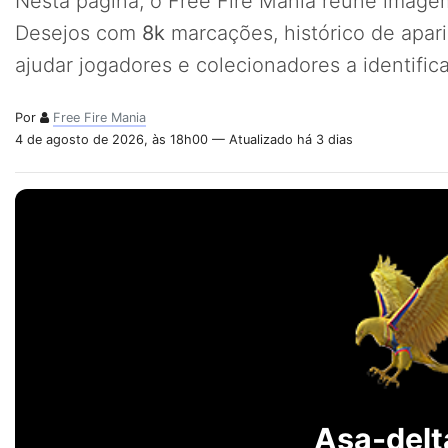
Nesta página, o Free Fire Mania reúne imagem
Desejos com
8k
marcações, histórico de apar
ajudar jogadores e colecionadores a identifi
Por
Free Fire Mania
4 de agosto de 2026, às 18h00 — Atualizado há 3 dias
Asa-delt