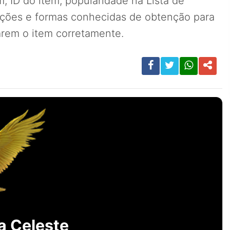
, ID do item, popularidade na Lista de
ições e formas conhecidas de obtenção para
carem o item corretamente.
a Celeste