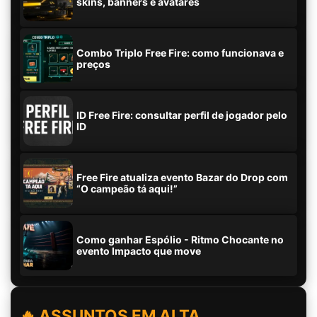
skins, banners e avatares
Combo Triplo Free Fire: como funcionava e
preços
ID Free Fire: consultar perfil de jogador pelo
ID
Free Fire atualiza evento Bazar do Drop com
“O campeão tá aqui!”
Como ganhar Espólio - Ritmo Chocante no
evento Impacto que move
🔥 ASSUNTOS EM ALTA