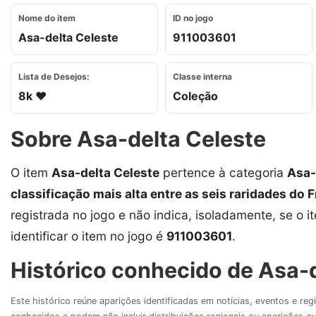
Nome do item
ID no jogo
Asa-delta Celeste
911003601
Lista de Desejos:
Classe interna
8k ❤️
Coleção
Sobre Asa-delta Celeste
O item
Asa-delta Celeste
pertence à categoria
Asa-
classificação mais alta entre as seis raridades do F
registrada no jogo e não indica, isoladamente, se o i
identificar o item no jogo é
911003601
.
Histórico conhecido de Asa-d
Este histórico reúne aparições identificadas em notícias, eventos e re