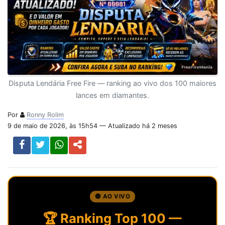
Disputa Lendária Free Fire — ranking ao vivo dos 100 maiores
lances em diamantes.
Por
Ronny Rolim
9 de maio de 2026, às 15h54 — Atualizado há 2 meses
🔴 AO VIVO
🏆 Ranking Top 100 —