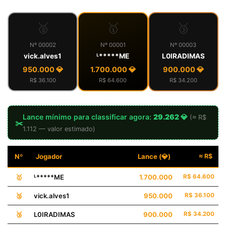
🥈
🥇
🥉
Nº 00002
Nº 00001
Nº 00003
vick.alves1
ᴸ*****ME
L0IRAㅤDIMAS
950.000 💎
1.700.000 💎
900.000 💎
R$ 36.100
R$ 64.600
R$ 34.200
Lance mínimo para classificar agora:
29.262 💎
(≈ R$
✂️
1.112 — valor estimado)
Nº
Jogador
Lance (💎)
≈ R$
🥇
ᴸ*****ME
1.700.000
R$ 64.600
🥈
vick.alves1
950.000
R$ 36.100
🥉
L0IRAㅤDIMAS
900.000
R$ 34.200