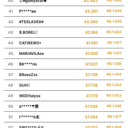
40
ジ₳guinyscat❀
43.483
R$ 1.652
41
P*****øи
43.291
R$ 1.645
42
#TESLA369#
43.290
R$ 1.645
43
$:ㅤBORELㅤ
42.188
R$ 1.603
44
CATIREIRO•
41.501
R$ 1.577
45
MARIㅤAVILAʚɞ
41.500
R$ 1.577
46
BK****rio
41.027
R$ 1.559
47
BRoexㅤZzzㅤ
37.729
R$ 1.434
48
ㅤGUHㅤ ㅤ
37.728
R$ 1.434
49
WODㅤ!talysx
37.712
R$ 1.433
50
ᴅ*****☂愛
37.539
R$ 1.426
51
I'******ᴏㅤ友
37.294
R$ 1.417
52
SW*****L么S
37.072
R$ 1.409