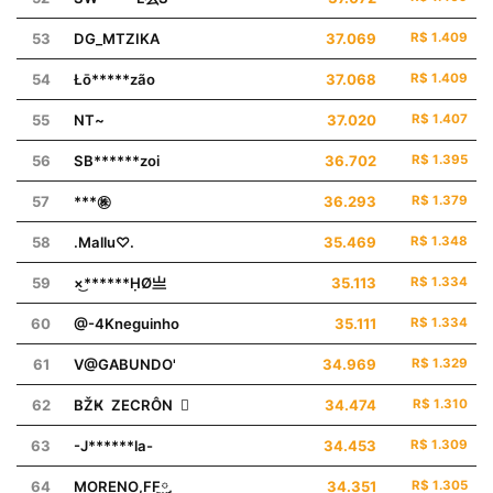
53
DG_MTZIKA
37.069
R$ 1.409
54
Łō*****zão
37.068
R$ 1.409
55
NTㅤ~
37.020
R$ 1.407
56
SB******zoi
36.702
R$ 1.395
57
***㊑
36.293
R$ 1.379
58
.Mallu♡.
35.469
R$ 1.348
59
×͜******ḤØ亗
35.113
R$ 1.334
60
@-4Kneguinho
35.111
R$ 1.334
61
V@GABUNDO'
34.969
R$ 1.329
62
BŽҜ ZECRÔN 
34.474
R$ 1.310
63
-J******la-
34.453
R$ 1.309
64
MORENOㅤ,FF࿆,
34.351
R$ 1.305