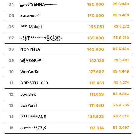
04
▄︻デSENNA══━一
180.000
R$ 6.840
05
ᴢᴏʟᴀɴᴅo⁰¹
170.000
R$ 6.460
06
⁺²⁴⁴ Maluci
165.051
R$ 6.272
07
꧁宋*******ⓇⒶ꧂
165.000
R$ 6.270
08
NCㅤNYNJA
143.000
R$ 5.434
09
๖ۣۜRΛZØR༻
142.125
R$ 5.401
10
WarGøđX
127.602
R$ 4.849
11
CBR VITU 018
112.461
R$ 4.274
12
Loordex
111.659
R$ 4.243
13
2ckㅤYuri
111.460
R$ 4.235
14
ᵀᵃ*******ANE
105.623
R$ 4.014
15
Jo******77〆
92.014
R$ 3.497