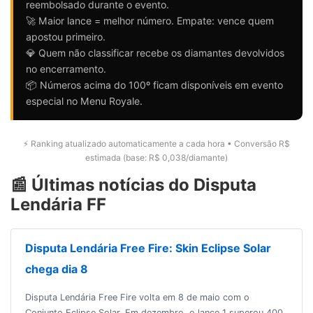
reembolsado durante o evento.
🚀 Maior lance = melhor número. Empate: vence quem
apostou primeiro.
💎 Quem não classificar recebe os diamantes devolvidos
no encerramento.
📦 Números acima do 100º ficam disponíveis em evento
especial no Menu Royale.
⚡ Ranking atualizado automaticamente a cada hora • Conversão R$
estimada (base: R$ 0,038/diamante)
📰 Últimas notícias do Disputa
Lendária FF
Disputa Lendária Free Fire: Skin Eclipse Solar
chega dia 8
Disputa Lendária Free Fire volta em 8 de maio com o
Conjunto Eclipse Solar. Em dezembro, o lance 1 superou 400