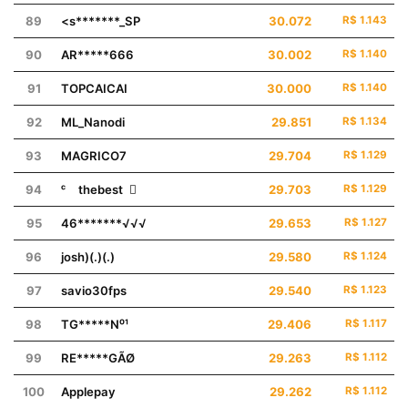
89
<s*******_SP
30.072
R$ 1.143
90
AR*****666
30.002
R$ 1.140
91
TOPㅤCAICAI
30.000
R$ 1.140
92
ML_Nanodi
29.851
R$ 1.134
93
MAGㅤRICO7
29.704
R$ 1.129
94
ᶜ thebest 
29.703
R$ 1.129
95
46*******√√√
29.653
R$ 1.127
96
josh)(.)(.)
29.580
R$ 1.124
97
savioㅤ30fps
29.540
R$ 1.123
98
TG*****N⁰¹
29.406
R$ 1.117
99
RE*****GÃØ
29.263
R$ 1.112
100
Appleㅤpay
29.262
R$ 1.112