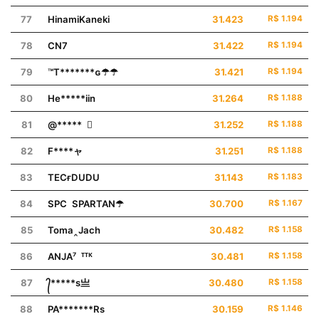
77
HinamiKaneki
31.423
R$ 1.194
78
ㅤㅤㅤㅤㅤㅤㅤㅤCN7
31.422
R$ 1.194
79
™T*******ɢ☂☂
31.421
R$ 1.194
80
He*****iin
31.264
R$ 1.188
81
@***** 
31.252
R$ 1.188
82
F****ㅤャ
31.251
R$ 1.188
83
TECғㅤDUDU
31.143
R$ 1.183
84
SPC SPARTAN☂
30.700
R$ 1.167
85
Toma‸⁠Jach
30.482
R$ 1.158
86
ANJA⁷ ᵀᵀᴷ
30.481
R$ 1.158
87
᭄*****s亗
30.480
R$ 1.158
88
PA*******ㅤRs
30.159
R$ 1.146