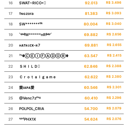
16
SWAT~RICO•
92.013
R$ 3.496
17
ᴛɴɢㅤzora
81.383
R$ 3.093
18
SW*******ᵗᵗᵏ
80.004
R$ 3.040
19
༺W******nR༻
69.882
R$ 2.656
20
ʜᴀᴛʀɪᴄᴋ-ʀ7
69.881
R$ 2.655
21
⁷ˢ☬ⒸⒺⒾⒻⒶⒹⓄⓇ☬
63.547
R$ 2.415
22
ＳＨＩＬＤ
62.846
R$ 2.388
23
Ｃｒｏｔａｌㅤｇａｍｅ
62.622
R$ 2.380
24
愛ㅤᴊᴀᴘᴀㅤ愛
60.546
R$ 2.301
25
@Venc7zㅤᴾˢᶢ
60.410
R$ 2.296
26
POLPOL_CRIA
54.700
R$ 2.079
27
ˢᵖᵈㅤPHX1X
54.624
R$ 2.076