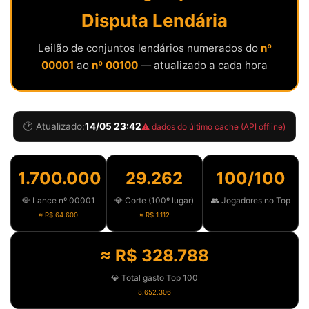
Disputa Lendária
Leilão de conjuntos lendários numerados do
nº
00001
ao
nº 00100
— atualizado a cada hora
🕐 Atualizado:
14/05 23:42
⚠️ dados do último cache (API offline)
1.700.000
29.262
100/100
💎 Lance nº 00001
💎 Corte (100º lugar)
👥 Jogadores no Top
≈ R$ 64.600
≈ R$ 1.112
≈ R$ 328.788
💎 Total gasto Top 100
8.652.306