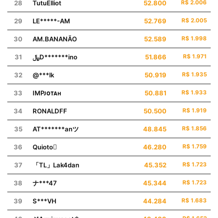
28
TutuElliot
52.800
R$ 2.006
29
LE*****-AM
52.769
R$ 2.005
30
AM.BANANÃO
52.589
R$ 1.998
31
﷼D*******ino
51.866
R$ 1.971
32
@***lk
50.919
R$ 1.935
33
IMPㅤᴊᴏᴛᴀʜ
50.881
R$ 1.933
34
RONALDㅤㅤㅤFF
50.500
R$ 1.919
35
AT*******anツ
48.845
R$ 1.856
36
ㅤQuiotoㅤ
46.280
R$ 1.759
37
「TL」Lak4dan
45.352
R$ 1.723
38
ナ***47
45.344
R$ 1.723
39
S***VH
44.284
R$ 1.683