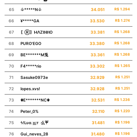
65
♧*****N♧
34.051
R$ 1.294
66
¥*****GA
33.530
R$ 1.274
67
〖Ⓡ〗ⲘΛΖⲒⲚⲎΟ
33.381
R$ 1.268
68
PURO'EGO
33.380
R$ 1.268
69
BE*******Mㅤ兎
33.361
R$ 1.268
70
F4*****rio
33.302
R$ 1.265
71
Sasuke0973e
32.929
R$ 1.251
72
ㅤlopes.xvs!
32.928
R$ 1.251
73
☬E*******NC☬
32.531
R$ 1.236
74
Peter_0%
32.110
R$ 1.220
75
ϟ!Ⳑυα.χ¡т 么☔
31.481
R$ 1.196
76
Gui_neves_28
31.480
R$ 1.196