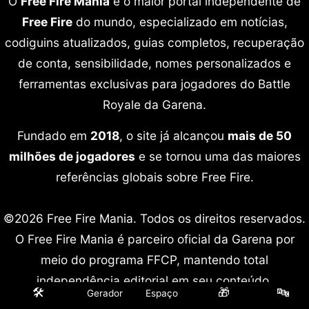
O
Free Fire Mania
é o maior portal independente de
Free Fire
do mundo, especializado em notícias,
codiguins atualizados, guias completos, recuperação
de conta, sensibilidade, nomes personalizados e
ferramentas exclusivas para jogadores do Battle
Royale da Garena.
Fundado em
2018
, o site já alcançou
mais de 50
milhões de jogadores
e se tornou uma das maiores
referências globais sobre Free Fire.
©2026 Free Fire Mania. Todos os direitos reservados.
O Free Fire Mania é parceiro oficial da Garena por
meio do programa FFCP, mantendo total
independência editorial em seu conteúdo.
🛠️
🎁
🔤
Gerador
Espaço
Free Fire é marca registrada da Garena International.