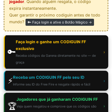
jogador
. Quando alguém resgata, o código
expira instantaneamente.
Quer garantir o próximo codiguin antes de todo
mundo?
🔑 Faça login e ative o Botão Mágico →
Faça login e ganhe um CODIGUIN FF
exclusivo
🔑
›
Receba códigos da Garena diretamente no site — de
graça
Receba um CODIGUIN FF pelo seu ID
⚡
›
Informe seu ID do Free Fire e resgate rápido e fácil
Jogadores que já ganharam CODIGUIN FF
🏆
›
Veja quem resgatou e comprove que os códigos são