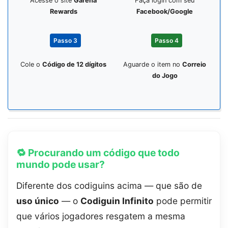
Acesse o site
Garena
Faça login com seu
Rewards
Facebook/Google
Passo 3
Passo 4
Cole o
Código de 12 dígitos
Aguarde o item no
Correio
do Jogo
🔁 Procurando um código que todo
mundo pode usar?
Diferente dos codiguins acima — que são de
uso único
— o
Codiguin Infinito
pode permitir
que vários jogadores resgatem a mesma