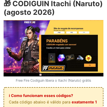
🎁 CODIGUIN Itachi (Naruto)
(agosto 2026)
Free Fire Codiguin libera o Itachi (Naruto) grátis
ℹ️ Como funcionam esses códigos?
Cada código abaixo é válido para
exatamente 1