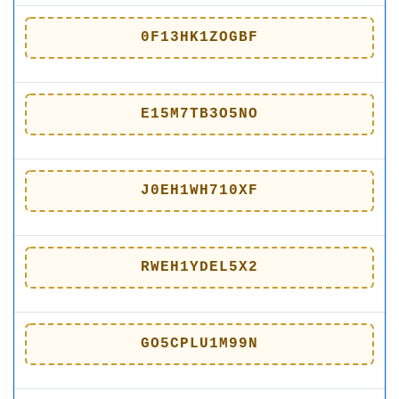
0F13HK1ZOGBF
E15M7TB3O5NO
J0EH1WH710XF
RWEH1YDEL5X2
GO5CPLU1M99N