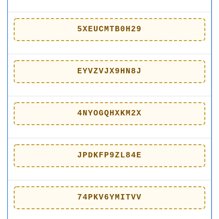
5XEUCMTB0H29
EYVZVJX9HN8J
4NYOGQHXKM2X
JPDKFP9ZL84E
74PKV6YMITVV