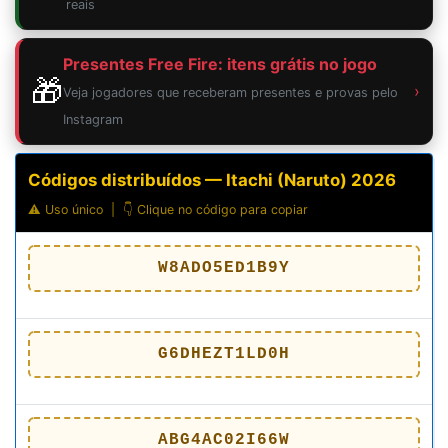
reais
Presentes Free Fire: itens grátis no jogo
🎁
›
Veja jogadores que receberam presentes e provas pelo
Instagram
Códigos distribuídos — Itachi (Naruto) 2026
⚠️ Uso único | 👇 Clique no código para copiar
W8ADO5ED1B9Y
G6DHEZT1LD0H
ABG4AC02I66W