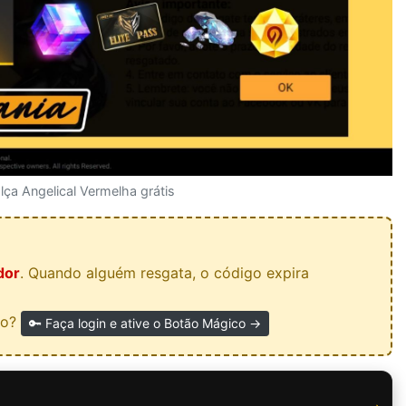
alça Angelical Vermelha grátis
dor
. Quando alguém resgata, o código expira
do?
🔑 Faça login e ative o Botão Mágico →