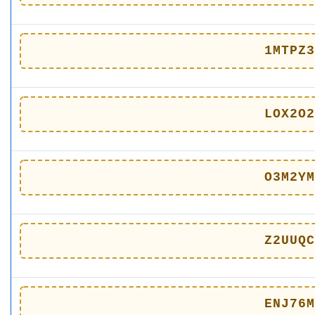
1MTPZ3
LOX2O2
O3M2YM
Z2UUQC
ENJ76M