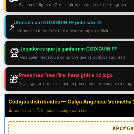
🔑
Receba códigos da Garena diretamente no site — de graça
Receba um CODIGUIN FF pelo seu ID
⚡
Informe seu ID do Free Fire e resgate rápido e fácil
Jogadores que já ganharam CODIGUIN FF
🏆
Veja quem resgatou e comprove que os códigos são reais
Presentes Free Fire: itens grátis no jogo
🎁
Veja jogadores que receberam presentes e provas pelo Instag
Códigos distribuídos — Calça Angelical Vermelha
⚠️ Uso único | 👇 Clique no código para copiar
KPCM6K