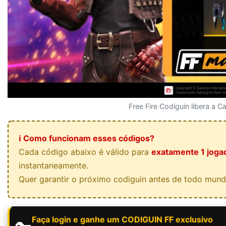
Free Fire Codiguin libera a C
ℹ️ Como funcionam esses códigos?
Cada código abaixo é válido para
exatamente 1 joga
instantaneamente.
Quer garantir o próximo codiguin antes de todo mun
Faça login e ganhe um CODIGUIN FF exclusivo