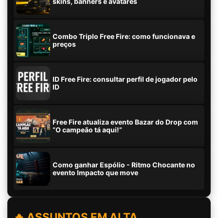
skins, banners e avatares
Combo Triplo Free Fire: como funcionava e
preços
ID Free Fire: consultar perfil de jogador pelo
ID
Free Fire atualiza evento Bazar do Drop com
“O campeão tá aqui!”
Como ganhar Espólio - Ritmo Chocante no
evento Impacto que move
🔥 ASSUNTOS EM ALTA