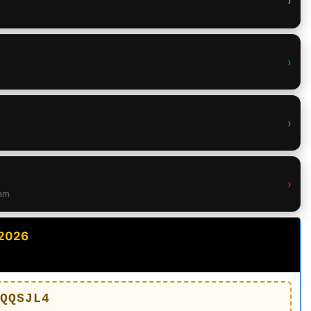
›
›
›
›
ram
 2026
QQSJL4