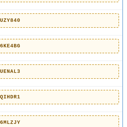
UZY840
6KE4BG
UENAL3
QIHDR1
6MLZJY