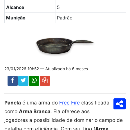
Alcance
5
Munição
Padrão
23/01/2026 10h52 — Atualizado há 6 meses
Panela
é uma arma do
Free Fire
classificada
Com
como
Arma Branca
. Ela oferece aos
jogadores a possibilidade de dominar o campo de
batalha com eficiência. Com seu tipo (
Arma