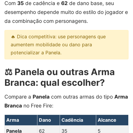
Com
35
de cadência e
62
de dano base, seu
desempenho depende muito do estilo do jogador e
da combinação com personagens.
🔥 Dica competitiva: use personagens que
aumentem mobilidade ou dano para
potencializar a Panela.
⚖️ Panela ou outras Arma
Branca: qual escolher?
Compare a
Panela
com outras armas do tipo
Arma
Branca
no Free Fire:
Arma
Dano
Cadência
Alcance
Panela
62
35
5