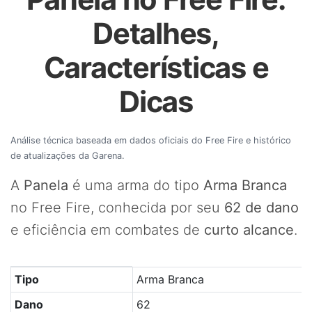
Detalhes,
Características e
Dicas
Análise técnica baseada em dados oficiais do Free Fire e histórico
de atualizações da Garena.
A
Panela
é uma arma do tipo
Arma Branca
no Free Fire, conhecida por seu
62 de dano
e eficiência em combates de
curto alcance
.
Tabela com os principais atributos da arma Panela no Fre
Tipo
Arma Branca
Dano
62