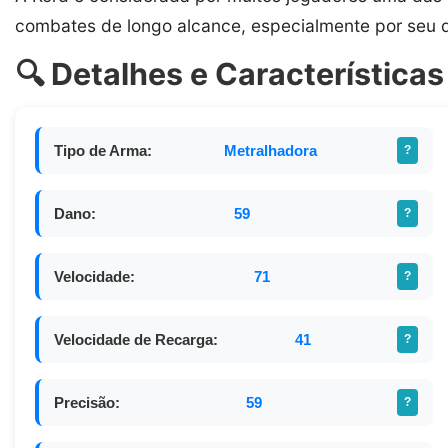
combates de longo alcance, especialmente por seu d
🔍 Detalhes e Características
Tipo de Arma:
Metralhadora
?
Dano:
59
?
Velocidade:
71
?
Velocidade de Recarga:
41
?
Precisão:
59
?