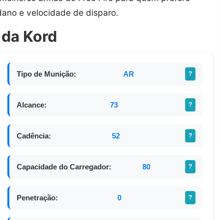
ano e velocidade de disparo.
 da Kord
Tipo de Munição:
AR
?
Alcance:
73
?
Cadência:
52
?
Capacidade do Carregador:
80
?
Penetração:
0
?