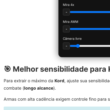
Mira 4x
-
Mira AWM
-
Câmera livre
-
🎯 Melhor sensibilidade para 
Para extrair o máximo da
Kord
, ajuste sua sensibil
combate (
longo alcance
).
Armas com alta cadência exigem controle fino para s