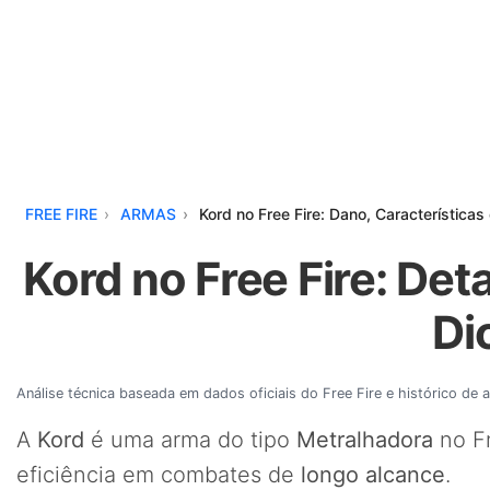
FREE FIRE
ARMAS
Kord no Free Fire: Dano, Características
Kord no Free Fire: Deta
Di
Análise técnica baseada em dados oficiais do Free Fire e histórico de 
A
Kord
é uma arma do tipo
Metralhadora
no Fr
eficiência em combates de
longo alcance
.