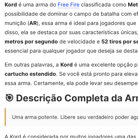
Kord
é uma arma do
Free Fire
classificada como
Met
possibilidade de dominar o campo de batalha com efi
munição (
AR
), essa arma é ideal para jogadores qu
disso, ela se destaca por suas características única
metros por segundo
de velocidade e
52 tiros por 
essencial para qualquer jogador que deseja se desta
Em outras palavras, a
Kord
é uma excelente opção p
cartucho estendido
. Se você está pronto para eleva
essa arma. Certamente, ela pode levar seu desempenh
🎯 Descrição Completa da A
Uma arma potente. Libere seu verdadeiro poder ag
A Kord é considerada por muitos jogadores uma das 