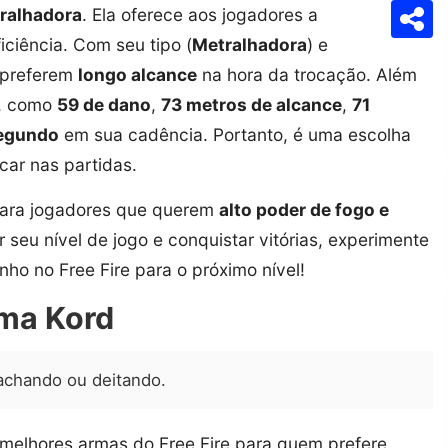
ralhadora
. Ela oferece aos jogadores a
Com
ciência. Com seu tipo (
Metralhadora
) e
e preferem
longo alcance
na hora da trocação. Além
s, como
59 de dano
,
73 metros de alcance
,
71
segundo
em sua cadência. Portanto, é uma escolha
car nas partidas.
ara jogadores que querem
alto poder de fogo e
r seu nível de jogo e conquistar vitórias, experimente
o no Free Fire para o próximo nível!
rma Kord
achando ou deitando.
melhores armas do Free Fire para quem prefere