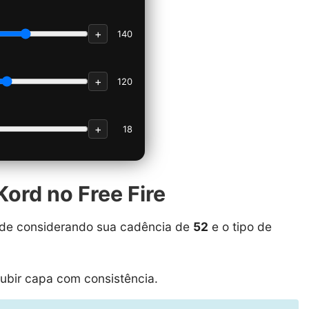
+
140
+
120
+
18
Kord no Free Fire
idade considerando sua cadência de
52
e o tipo de
ubir capa com consistência.