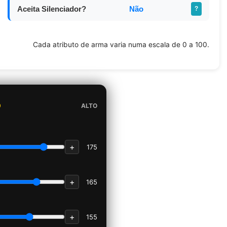
Aceita Silenciador?
Não
?
Cada atributo de arma varia numa escala de 0 a 100.
D
ALTO
+
175
+
165
+
155