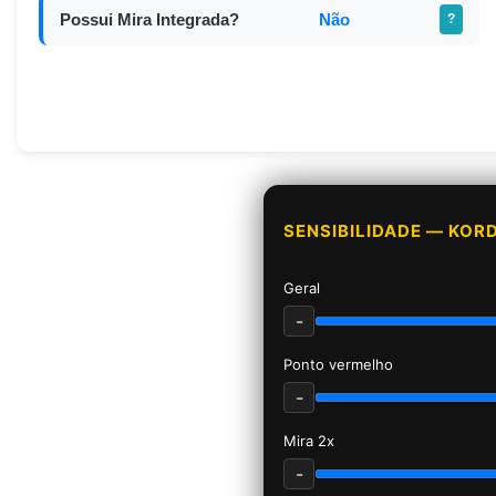
Possui Mira Integrada?
Não
?
SENSIBILIDADE — KOR
Geral
-
Ponto vermelho
-
Mira 2x
-