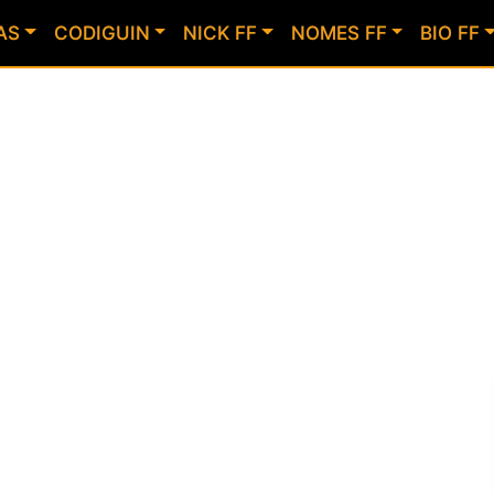
AS
CODIGUIN
NICK FF
NOMES FF
BIO FF