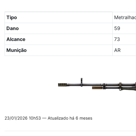
Tabela com os principais atributos da arma Kord no Free
Tipo
Metralha
Dano
59
Alcance
73
Munição
AR
23/01/2026 10h53 — Atualizado há 6 meses