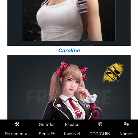
Caroline
🛠️
🎁
🔤
Gerador
Espaço
Ferramentas
Sensi 🎯
Invisível
CODIGUIN
Nomes