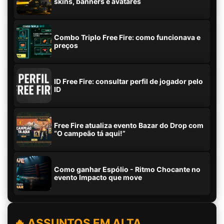
skins, banners e avatares
Combo Triplo Free Fire: como funcionava e
preços
ID Free Fire: consultar perfil de jogador pelo
ID
Free Fire atualiza evento Bazar do Drop com
“O campeão tá aqui!”
Como ganhar Espólio - Ritmo Chocante no
evento Impacto que move
🔥 ASSUNTOS EM ALTA