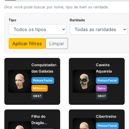
Dica: você pode buscar por nome, tipo de item ou raridade.
Tipo
Raridade
Aplicar filtros
Limpar
Conquistadora
Caveira
das Galáxias
Aquarela
Pintura Facial
Pintura Facial
Mítico++
Épico
OB37
OB37
Filho do
Cibertreino
Dragão
Pintura Facial