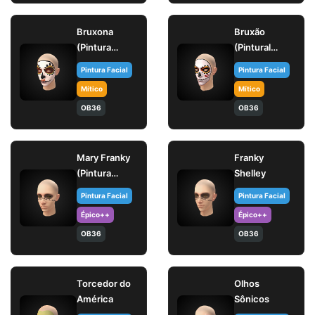
Bruxona
Bruxão
(Pintura
(Pintural
facial)
facial)
Pintura Facial
Pintura Facial
Mítico
Mítico
OB36
OB36
Mary Franky
Franky
(Pintura
Shelley
facial)
Pintura Facial
Pintura Facial
Épico++
Épico++
OB36
OB36
Torcedor do
Olhos
América
Sônicos