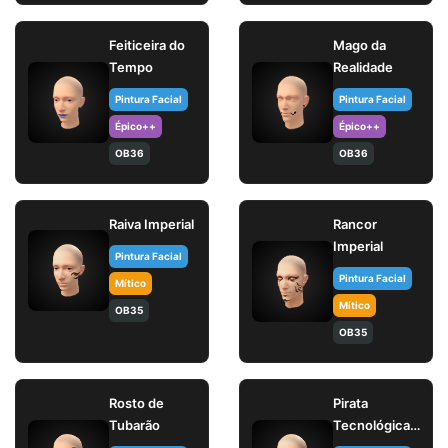
Feiticeira do
Mago da
Tempo
Realidade
Pintura Facial
Pintura Facial
Épico++
Épico++
OB36
OB36
Raiva Imperial
Rancor
Imperial
Pintura Facial
Pintura Facial
Mítico
Mítico
OB35
OB35
Rosto de
Pirata
Tubarão
Tecnológica
(Pintura