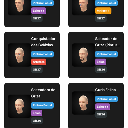
Pintura Facial
Pintura Facial
Épico++
Mítico++
OB37
OB37
Conquistador
Salteador de
das Galáxias
Griza (Pintura
facial)
Pintura Facial
Pintura Facial
Artefato
Épico
OB37
OB36
Salteadora de
Guria Felina
Griza
Pintura Facial
Pintura Facial
Épico++
Épico
OB36
OB36