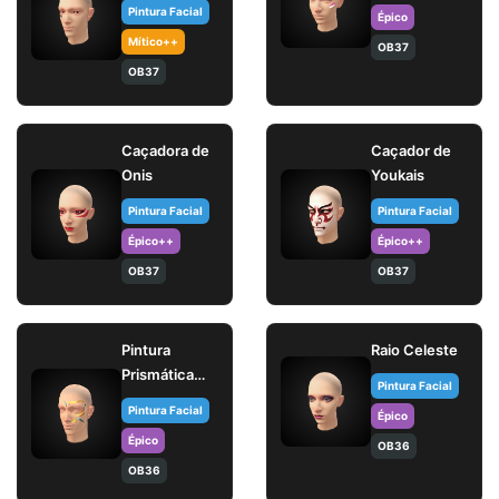
(Pintura
Pintura Facial
Épico
facial)
Mítico++
OB37
OB37
Caçadora de
Caçador de
Onis
Youkais
Pintura Facial
Pintura Facial
Épico++
Épico++
OB37
OB37
Pintura
Raio Celeste
Prismática
Pintura Facial
(Pintura
Pintura Facial
Épico
facial)
Épico
OB36
OB36