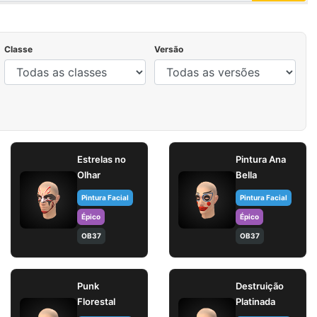
Classe
Versão
Estrelas no
Pintura Ana
Olhar
Bella
Pintura Facial
Pintura Facial
Épico
Épico
OB37
OB37
Punk
Destruição
Florestal
Platinada