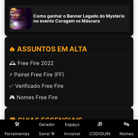
Como ganhar o Banner Legado do Mysterio
no evento Coragem vs Máscara
🔥 ASSUNTOS EM ALTA
🕰️ Free Fire 2022
⚡ Painel Free Fire (FF)
✅ Verificado Free Fire
🎮 Nomes Free Fire
🎮 GUIAS ESSENCIAIS
🛠️
🎁
🔤
Gerador
Espaço
Ferramentas
(ㅤ) Espaço Invisível
Sensi 🎯
Invisível
CODIGUIN
Nomes