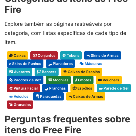
Fire
Explore também as páginas rastreáveis por
categoria, com listas específicas de cada tipo de
item.
🎁 Caixas
📦 Conjuntos
🪙 Tokens
🔫 Skins de Armas
✊ Skins de Punhos
🛹 Planadores
🎭 Máscaras
🖼️ Avatares
🏳️ Banners
🎯 Caixas de Escolha
🎤 Pacotes de Voz
🎒 Mochilas
💃 Emotes
🎟️ Vouchers
🎨 Pintura Facial
🛹 Pranchas
📦 Espólios
🧱 Parede de Gel
🚗 Veículos
🪂 Paraquedas
🔫 Caixas de Armas
💣 Granadas
Perguntas frequentes sobre
itens do Free Fire