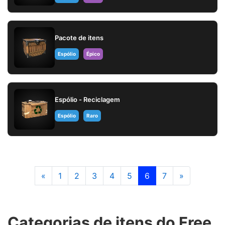
Pacote de itens
Espólio
Épico
Espólio - Reciclagem
Espólio
Raro
«
1
2
3
4
5
6
7
»
Categorias de itens do Free