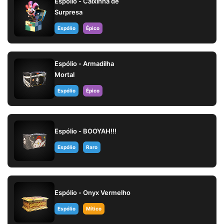
Espólio - Caixinha de
Surpresa
Espólio
Épico
Espólio - Armadilha
Mortal
Espólio
Épico
Espólio - BOOYAH!!!
Espólio
Raro
Espólio - Onyx Vermelho
Espólio
Mítico