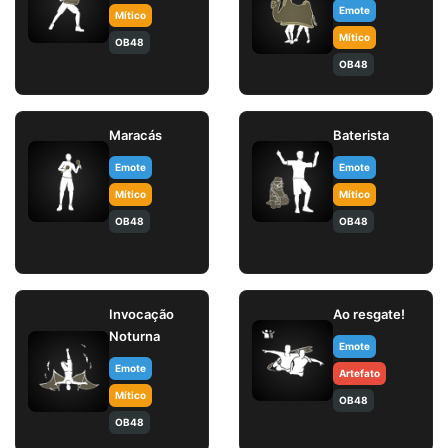
Emote
Mítico
Mítico
OB48
OB48
Maracás
Baterista
Emote
Emote
Mítico
Mítico
OB48
OB48
Invocação
Ao resgate!
Noturna
Emote
Emote
Artefato
Mítico
OB48
OB48