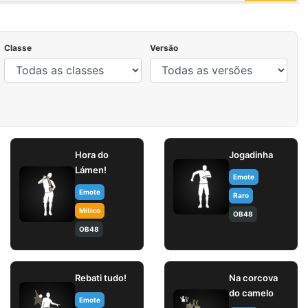
Classe
Versão
Hora do
Jogadinha
Lámen!
Emote
Emote
Raro
Mítico
OB48
OB48
Rebati tudo!
Na corcova
do camelo
Emote