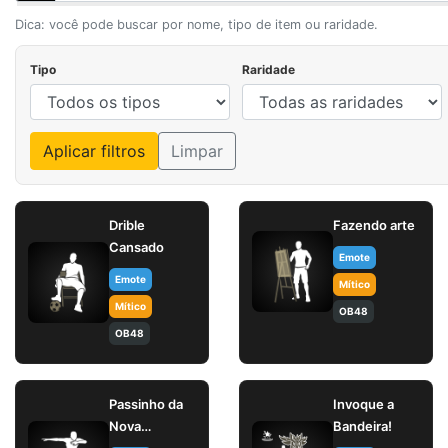
Dica: você pode buscar por nome, tipo de item ou raridade.
Tipo
Raridade
Aplicar filtros
Limpar
Drible
Fazendo arte
Cansado
Emote
Emote
Mítico
Mítico
OB48
OB48
Passinho da
Invoque a
Nova
Bandeira!