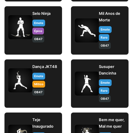
Selo Ninja
Mil Anos de
Morte
Emote
Emote
Épico
Raro
OB47
OB47
Dança JKT48
Susuper
Dancinha
Emote
Emote
Mítico
Raro
OB47
OB47
Teje
Bem me quer,
Inaugurado
Mal me quer