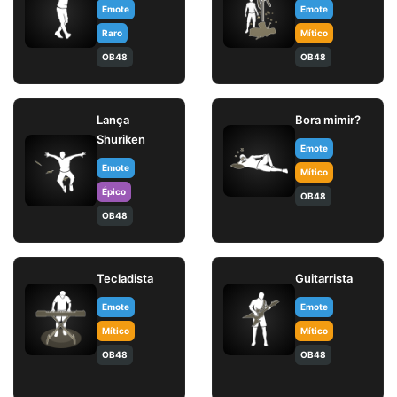
Geração
Emote
Emote
Raro
Mítico
OB48
OB48
Lança
Bora mimir?
Shuriken
Emote
Emote
Mítico
Épico
OB48
OB48
Tecladista
Guitarrista
Emote
Emote
Mítico
Mítico
OB48
OB48