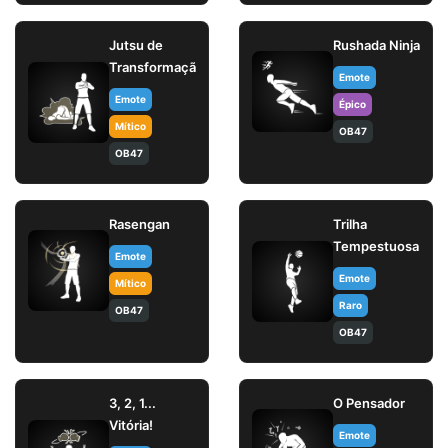
Jutsu de
Rushada Ninja
Transformação
Emote
Emote
Épico
Mítico
OB47
OB47
Rasengan
Trilha
Tempestuosa
Emote
Emote
Mítico
Raro
OB47
OB47
3, 2, 1...
O Pensador
Vitória!
Emote