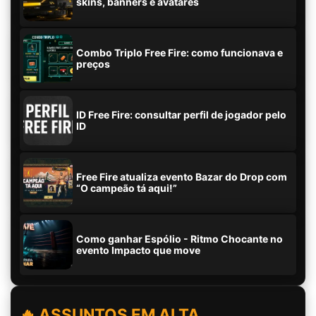
skins, banners e avatares
Combo Triplo Free Fire: como funcionava e
preços
ID Free Fire: consultar perfil de jogador pelo
ID
Free Fire atualiza evento Bazar do Drop com
“O campeão tá aqui!”
Como ganhar Espólio - Ritmo Chocante no
evento Impacto que move
🔥 ASSUNTOS EM ALTA