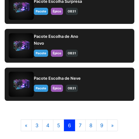
Pacote Escolha Surpresa
Pacote
Épico
OB31
Pacote Escolha de Ano
Novo
Pacote
Épico
OB31
Pacote Escolha de Neve
Pacote
Épico
OB31
«
3
4
5
6
7
8
9
»