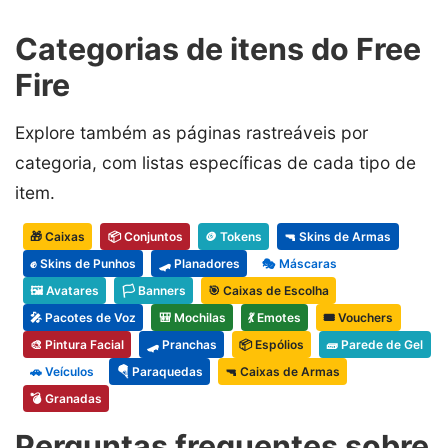
Categorias de itens do Free
Fire
Explore também as páginas rastreáveis por
categoria, com listas específicas de cada tipo de
item.
🎁 Caixas
📦 Conjuntos
🪙 Tokens
🔫 Skins de Armas
✊ Skins de Punhos
🛹 Planadores
🎭 Máscaras
🖼️ Avatares
🏳️ Banners
🎯 Caixas de Escolha
🎤 Pacotes de Voz
🎒 Mochilas
💃 Emotes
🎟️ Vouchers
🎨 Pintura Facial
🛹 Pranchas
📦 Espólios
🧱 Parede de Gel
🚗 Veículos
🪂 Paraquedas
🔫 Caixas de Armas
💣 Granadas
Perguntas frequentes sobre