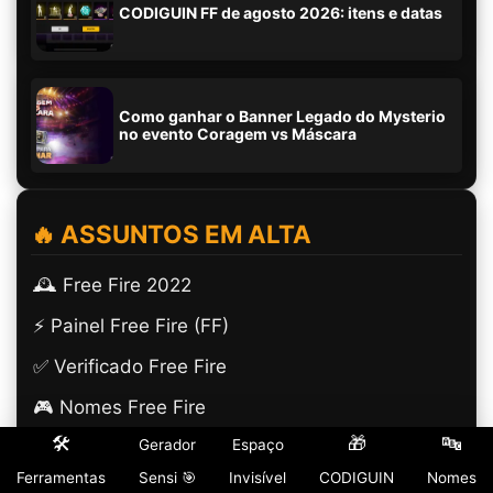
CODIGUIN FF de agosto 2026: itens e datas
Como ganhar o Banner Legado do Mysterio
no evento Coragem vs Máscara
🔥 ASSUNTOS EM ALTA
🕰️ Free Fire 2022
⚡ Painel Free Fire (FF)
✅ Verificado Free Fire
🎮 Nomes Free Fire
🛠️
🎁
🔤
Gerador
Espaço
Ferramentas
Sensi 🎯
Invisível
CODIGUIN
Nomes
🎮 GUIAS ESSENCIAIS