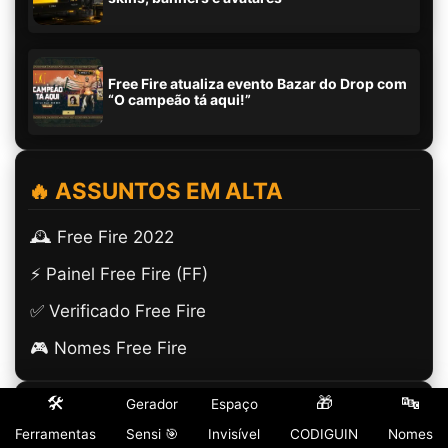
Free Fire atualiza evento Bazar do Drop com
“O campeão tá aqui!”
🔥 ASSUNTOS EM ALTA
🕰️ Free Fire 2022
⚡ Painel Free Fire (FF)
✅ Verificado Free Fire
🎮 Nomes Free Fire
🛠️
🎁
🔤
Gerador
Espaço
🎮 GUIAS ESSENCIAIS
Ferramentas
Sensi 🎯
Invisível
CODIGUIN
Nomes