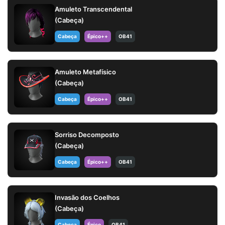
Amuleto Transcendental
(Cabeça)
Cabeça
Épico++
OB41
Amuleto Metafísico
(Cabeça)
Cabeça
Épico++
OB41
Sorriso Decomposto
(Cabeça)
Cabeça
Épico++
OB41
Invasão dos Coelhos
(Cabeça)
Cabeça
Épico
OB41