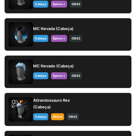
Cabeça
Épico++
OB42
MC Nevada (Cabeça)
Cabeça
Épico++
OB42
MC Nevado (Cabeça)
Cabeça
Épico++
OB42
Atirandossauro Rex
(Cabeça)
Cabeça
Mítico
OB42