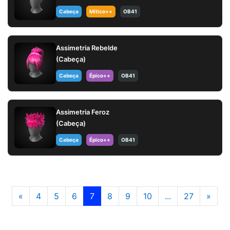
Cabeça
Mítico++
OB41
Assimetria Rebelde
(Cabeça)
Cabeça
Épico++
OB41
Assimetria Feroz
(Cabeça)
Cabeça
Épico++
OB41
«
4
5
6
7
8
9
10
...
27
»