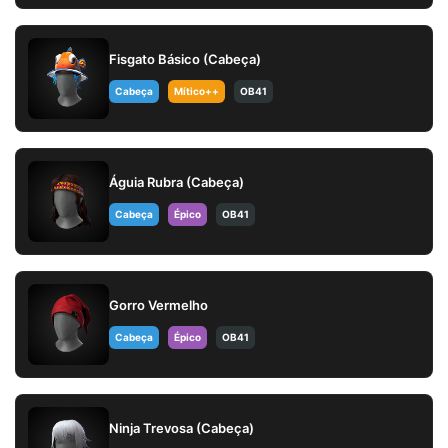
Fisgato Básico (Cabeça)
Cabeça
Mítico++
OB41
Águia Rubra (Cabeça)
Cabeça
Épico
OB41
Gorro Vermelho
Cabeça
Épico
OB41
Ninja Trevosa (Cabeça)