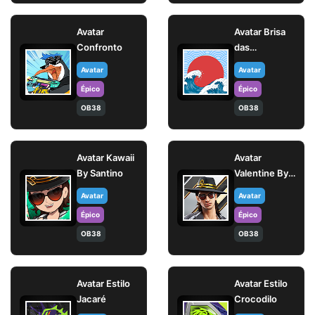
Avatar
Avatar Brisa
Confronto
das
Montanhas
Avatar
Avatar
Épico
Épico
OB38
OB38
Avatar Kawaii
Avatar
By Santino
Valentine By
Santino
Avatar
Avatar
Épico
Épico
OB38
OB38
Avatar Estilo
Avatar Estilo
Jacaré
Crocodilo