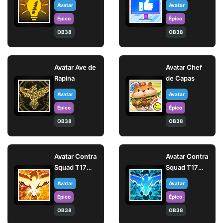
Avatar
Avatar
Épico
Épico
OB38
OB38
Avatar Ave de
Avatar Chef
Rapina
de Capas
Avatar
Avatar
Épico
Épico
OB38
OB38
Avatar Contra
Avatar Contra
Squad T17
Squad T17
(Elite)
(Mestre)
Avatar
Avatar
Épico
Épico
OB38
OB38