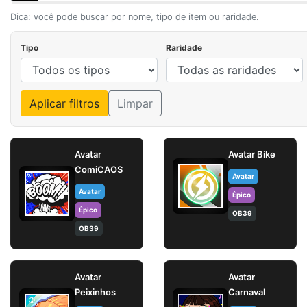
Dica: você pode buscar por nome, tipo de item ou raridade.
Tipo
Raridade
Aplicar filtros
Limpar
Avatar
Avatar Bike
ComiCAOS
Avatar
Avatar
Épico
Épico
OB39
OB39
Avatar
Avatar
Peixinhos
Carnaval