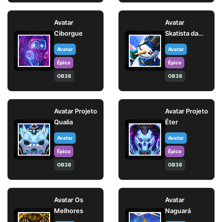
Avatar
Avatar
Ciborgue
Skatista da
Neve
Avatar
Avatar
Épico
Épico
OB38
OB38
Avatar Projeto
Avatar Projeto
Qualia
Éter
Avatar
Avatar
Épico
Épico
OB38
OB38
Avatar Os
Avatar
Melhores
Naguará