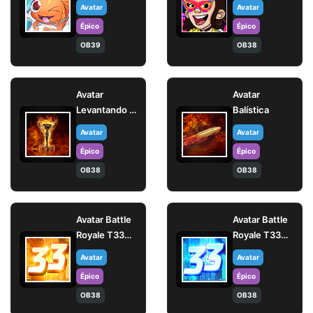
Avatar
Avatar
Épico
Épico
OB39
OB38
Avatar
Avatar
Levantando a
Balística
Taça
Avatar
Avatar
Épico
Épico
OB38
OB38
Avatar Battle
Avatar Battle
Royale T33
Royale T33
(Elite)
(Mestre)
Avatar
Avatar
Épico
Épico
OB38
OB38