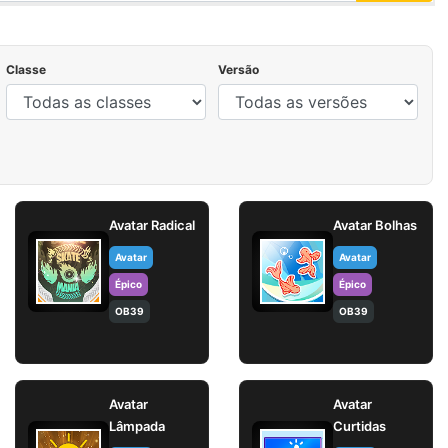
Classe
Versão
Avatar Radical
Avatar Bolhas
Avatar
Avatar
Épico
Épico
OB39
OB39
Avatar
Avatar
Lâmpada
Curtidas