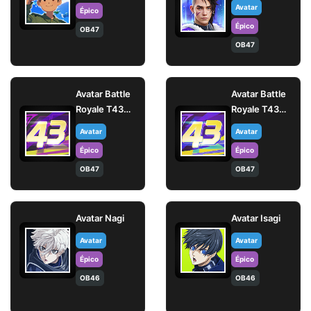
Avatar
Épico
Épico
OB47
OB47
Avatar Battle
Avatar Battle
Royale T43
Royale T43
(Elite)
(Mestre)
Avatar
Avatar
Épico
Épico
OB47
OB47
Avatar Nagi
Avatar Isagi
Avatar
Avatar
Épico
Épico
OB46
OB46