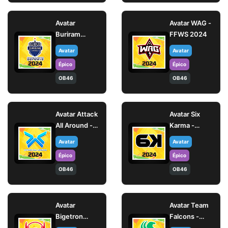
Avatar
Avatar WAG -
Buriram
FFWS 2024
United
Avatar
Avatar
Esports -
Épico
Épico
FFWS 2024
OB46
OB46
Avatar Attack
Avatar Six
All Around -
Karma -
FFWS 2024
FFWS 2024
Avatar
Avatar
Épico
Épico
OB46
OB46
Avatar
Avatar Team
Bigetron
Falcons -
Delta - FFWS
FFWS 2024