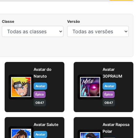
Classe
Versão
Avatar do
Avatar
Naruto
30PRAUM
Avatar
Avatar
Épico
Épico
OB47
OB47
Avatar Salute
Avatar Raposa
Polar
Avatar