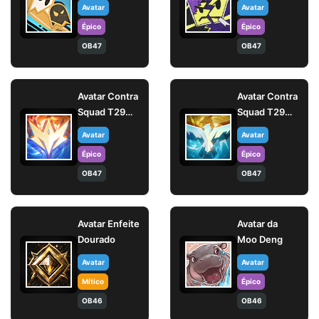
Macabra
Avatar
Avatar
Épico
Épico
OB47
OB47
Avatar Contra
Avatar Contra
Squad T29
Squad T29
(Elite)
(Mestre)
Avatar
Avatar
Épico
Épico
OB47
OB47
Avatar Enfeite
Avatar da
Dourado
Moo Deng
Avatar
Avatar
Mítico
Épico
OB46
OB46