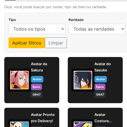
Dica: você pode buscar por nome, tipo de item ou raridade.
Tipo
Raridade
Aplicar filtros
Limpar
Avatar da
Avatar do
Sakura
Sasuke
Avatar
Avatar
Épico
Épico
OB47
OB47
Avatar Pronto
Avatar
pro Delivery!
Costura