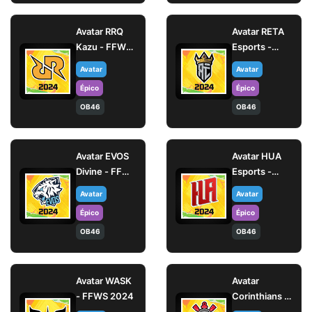
Avatar RRQ
Avatar RETA
Kazu - FFWS
Esports -
2024
FFWS 2024
Avatar
Avatar
Épico
Épico
OB46
OB46
Avatar EVOS
Avatar HUA
Divine - FFWS
Esports -
2024
FFWS 2024
Avatar
Avatar
Épico
Épico
OB46
OB46
Avatar WASK
Avatar
- FFWS 2024
Corinthians -
FFWS 2024