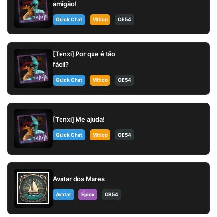
amigão!
Quick Chat
Mítico
OB54
[Tenxi] Por que é tão
fácil?
Quick Chat
Mítico
OB54
[Tenxi] Me ajuda!
Quick Chat
Mítico
OB54
Avatar dos Mares
Avatar
Épico
OB54