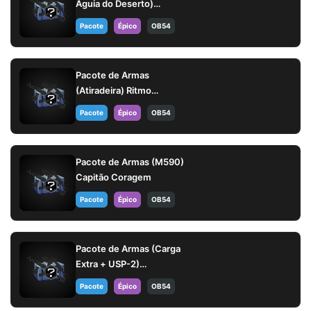
Águia do Deserto)
Colapso Psíquico
Pacote
Épico
OB54
Pacote de Armas
(Atiradeira) Ritmo
Cromado
Pacote
Épico
OB54
Pacote de Armas (M590)
Capitão Coragem
Pacote
Épico
OB54
Pacote de Armas (Carga
Extra + USP-2)
Refrescância Total
Pacote
Épico
OB54