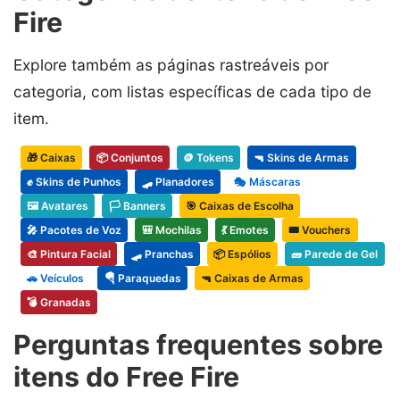
Fire
Explore também as páginas rastreáveis por
categoria, com listas específicas de cada tipo de
item.
🎁 Caixas
📦 Conjuntos
🪙 Tokens
🔫 Skins de Armas
✊ Skins de Punhos
🛹 Planadores
🎭 Máscaras
🖼️ Avatares
🏳️ Banners
🎯 Caixas de Escolha
🎤 Pacotes de Voz
🎒 Mochilas
💃 Emotes
🎟️ Vouchers
🎨 Pintura Facial
🛹 Pranchas
📦 Espólios
🧱 Parede de Gel
🚗 Veículos
🪂 Paraquedas
🔫 Caixas de Armas
💣 Granadas
Perguntas frequentes sobre
itens do Free Fire