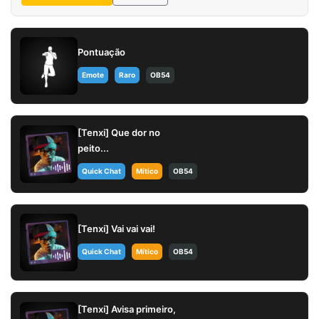
Pontuação
Emote
Raro
OB54
[Tenxi] Que dor no
peito...
Quick Chat
Mítico
OB54
[Tenxi] Vai vai vai!
Quick Chat
Mítico
OB54
[Tenxi] Avisa primeiro,