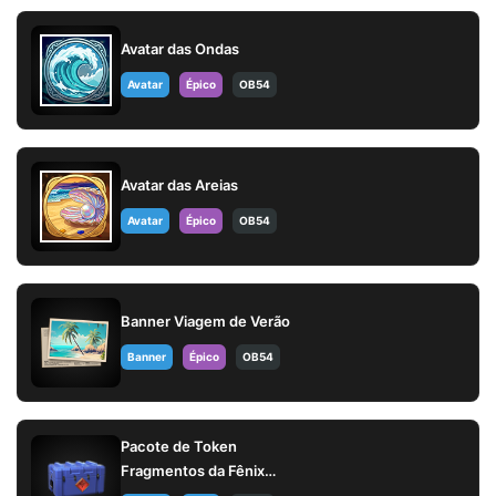
Avatar das Ondas
Avatar
Épico
OB54
Avatar das Areias
Avatar
Épico
OB54
Banner Viagem de Verão
Banner
Épico
OB54
Pacote de Token
Fragmentos da Fênix
(AUG)