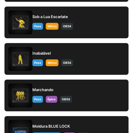
Sob a Lua Escarlate
Pose
Mítico
OB54
Inabalável
Pose
Mítico
OB54
Marchando
Pose
Épico
OB54
Moldura BLUE LOCK