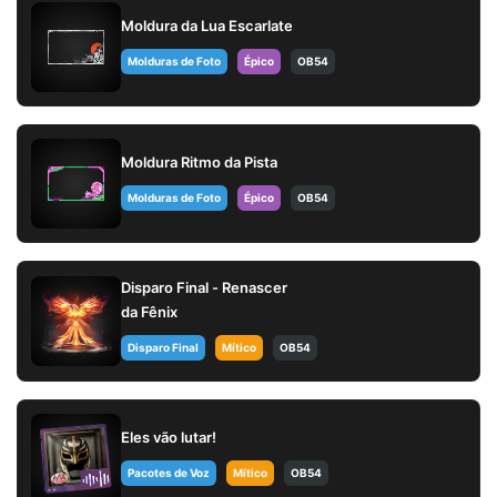
Moldura da Lua Escarlate
Molduras de Foto
Épico
OB54
Moldura Ritmo da Pista
Molduras de Foto
Épico
OB54
Disparo Final - Renascer
da Fênix
Disparo Final
Mítico
OB54
Eles vão lutar!
Pacotes de Voz
Mítico
OB54