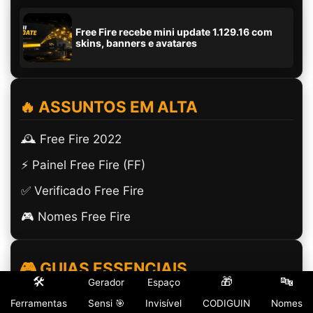
Free Fire recebe mini update 1.129.16 com
skins, banners e avatares
🔥 ASSUNTOS EM ALTA
🕰️ Free Fire 2022
⚡ Painel Free Fire (FF)
✅ Verificado Free Fire
🎮 Nomes Free Fire
🎮 GUIAS ESSENCIAIS
🛠️
🎁
🔤
Gerador
Espaço
(ㅤ) Espaço Invisível
Ferramentas
Sensi 🎯
Invisível
CODIGUIN
Nomes