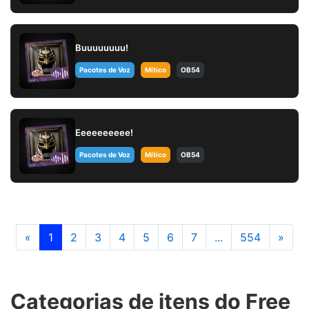
Buuuuuuuu!
Pacotes de Voz
Mítico
OB54
Eeeeeeeeee!
Pacotes de Voz
Mítico
OB54
«
1
2
3
4
5
6
7
...
554
»
Categorias de itens do Free