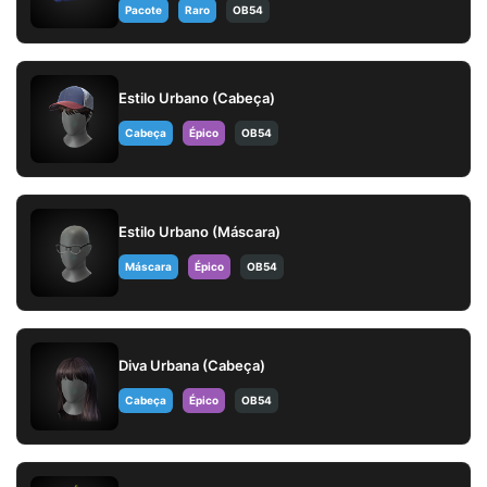
Pacote
Raro
OB54
Estilo Urbano (Cabeça)
Cabeça
Épico
OB54
Estilo Urbano (Máscara)
Máscara
Épico
OB54
Diva Urbana (Cabeça)
Cabeça
Épico
OB54