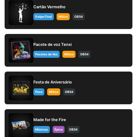
Cartão Vermelho
Golpe Final
Mítico
OB54
Pacote de voz Tenxi
Pacotes de Voz
Mítico
OB54
Festa de Aniversário
Pose
Mítico
OB54
Made for the Fire
Músicas
Épico
OB54