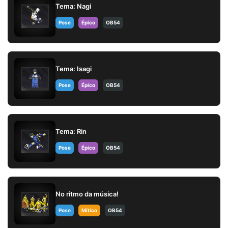
Tema: Nagi
Pose
Épico
OB54
Tema: Isagi
Pose
Épico
OB54
Tema: Rin
Pose
Épico
OB54
No ritmo da música!
Pose
Mítico
OB54