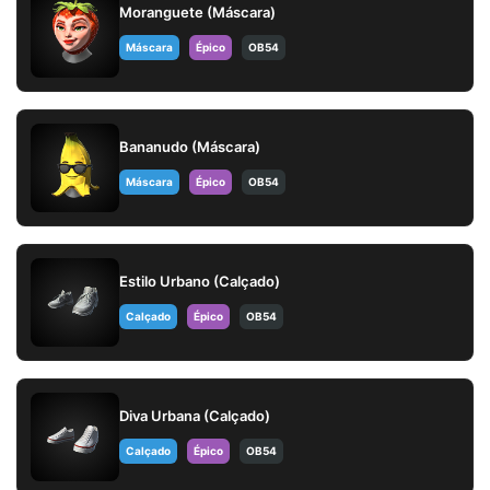
Moranguete (Máscara)
Máscara
Épico
OB54
Bananudo (Máscara)
Máscara
Épico
OB54
Estilo Urbano (Calçado)
Calçado
Épico
OB54
Diva Urbana (Calçado)
Calçado
Épico
OB54